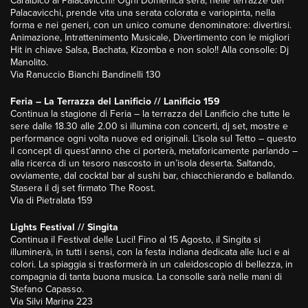
Caraibico al Palacavicchi! Ogni Domenica sera, nelle terrazze del
Palacavicchi, prende vita una serata colorata e variopinta, nella
forma e nei generi, con un unico comune denominatore: divertirsi.
Animazione, Intrattenimento Musicale, Divertimento con le migliori
Hit in chiave Salsa, Bachata, Kizomba e non solo!! Alla consolle: Dj
Manolito.
Via Ranuccio Bianchi Bandinelli 130
Feria – La Terrazza del Lanificio // Lanificio 159
Continua la stagione di Feria – la terrazza del Lanificio che tutte le
sere dalle 18.30 alle 2.00 si illumina con concerti, dj set, mostre e
performance ogni volta nuove ed originali. L’isola sul Tetto – questo
il concept di quest’anno che ci porterà, metaforicamente parlando –
alla ricerca di un tesoro nascosto in un’isola deserta. Saltando,
ovviamente, dal cocktal bar al sushi bar, chiacchierando e ballando.
Stasera il dj set firmato The Roost.
Via di Pietralata 159
Lights Festival // Singita
Continua il Festival delle Luci! Fino al 15 Agosto, il Singita si
illuminerà, in tutti i sensi, con la festa indiana dedicata alle luci e ai
colori. La spiaggia si trasformerà in un caleidoscopio di bellezza, in
compagnia di tanta buona musica. La consolle sarà nelle mani di
Stefano Capasso.
Via Silvi Marina 223