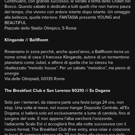
Continuano, con grande successo, le serate a tema dello Chalet nel
Bosco. Questo sabato è dedicato a tutti quelli che non hanno paura
del tempo, che vivono con ardore istante dopo istante. Un omaggio
alla bellezza, quella interiore. FANTASIA presenta YOUNG and
BEAUTIFUL
Piazzale dello Stadio Olimpico, 5 Roma
Klingande // BallRoom
Rimaniamo in zona perchè, anche quest’anno, a BallRoom torna un
nome ormai di casa: il francese Klingande, autore di un tormentone
planetario come Jubel, e alfiere di quella che lui stesso ha
ribattezzato “melodic house”. Per un sabato “melodico”, ma pieno di
energia
Via delle Olimpiadi, 00135 Roma
The Breakfast Club e San Lorenzo 90210 // Ex Dogana
Solo per i temerari, da stasera parte una festa lunga 24 ore, non
stop. Una volta al mese, nel nuovo hangar Deposito Centrale, all’Ex
Dogana, si ballerà solo ed esclusivamente a lume di candela, fino al
sorgere del sole. E non appena l’alba varcherà l’orizzonte,
l’adiacente Scalo Est ci accoglierà fino alla notte successiva con il
nuovo format, The Breakfast Club (free entry, area relax e colazione
in loco). Si comincia stasera alle 23 per finire alla stessa ora della