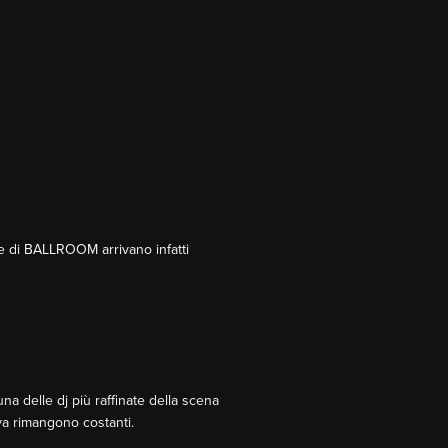
le di BALLROOM arrivano infatti
na delle dj più raffinate della scena
va rimangono costanti.