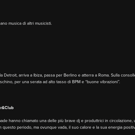
no musica di altri musicisti.
 Detroit, arriva a Ibiza, passa per Berlino e atterra a Roma. Sulla consol
eschino, per una serata ad alto tasso di BPM e “buone vibrazioni”.
ar&Club
made hanno chiamato una delle più brave dj e produttrici in circolazione, u
n questo periodo, ma ovunque vada, il suo calore e la sua energia positi