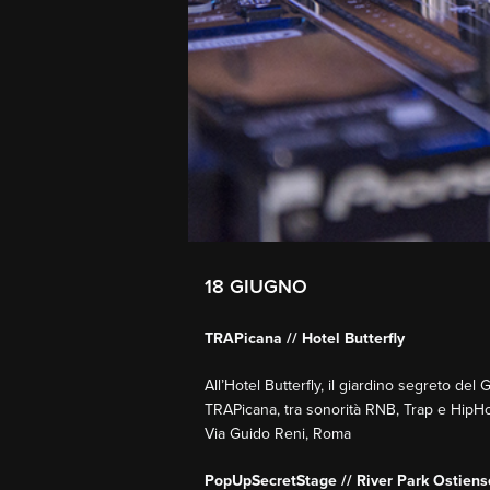
18 GIUGNO
TRAPicana // Hotel Butterfly
All’Hotel Butterfly, il giardino segreto de
TRAPicana, tra sonorità RNB, Trap e HipHop
Via Guido Reni, Roma
PopUpSecretStage // River Park Ostiens