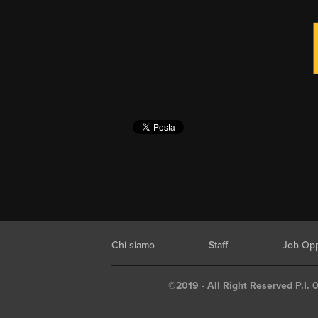
Chi siamo
Staff
Job Opp
©2019 - All Right Reserved P.I. 