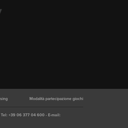
ising
Modalità partecipazione giochi
 Tel: +39 06 377 04 600 - E-mail: