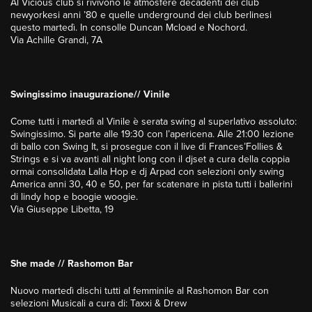
Al Vicious club si rivivono le atmosfere decadenti dei club
newyorkesi anni ’80 e quelle underground dei club berlinesi
questo martedì. In consolle Duncan Mcload e Nochord.
Via Achille Grandi, 7A
Swingissimo inaugurazione// Vinile
Come tutti i martedì al Vinile è serata swing al superlativo assoluto:
Swingissimo. Si parte alle 19:30 con l’apericena. Alle 21:00 lezione
di ballo con Swing It, si prosegue con il live di Frances’Follies &
Strings e si va avanti all night long con il djset a cura della coppia
ormai consolidata Lalla Hop e dj Arpad con selezioni only swing
America anni 30, 40 e 50, per far scatenare in pista tutti i ballerini
di lindy hop e boogie woogie.
Via Giuseppe Libetta, 19
She made // Rashomon Bar
Nuovo martedì dischi tutti al femminile al Rashomon Bar con
selezioni Musicali a cura di: Taxxi & Drew