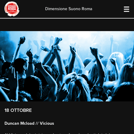
Dimensione Suono Roma
Skip
to
content
18 OTTOBRE
Duncan Mcload // Vicious