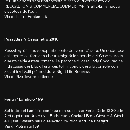
Per un venerdì sera rinfrescante e ricco di divertimento c’è il
REGGAETON & COMMERCIAL SUMMER PARTY all’E42, la nuova
discoteca dell’eur.
Via delle Tre Fontane, 5
PussyBay // Gasometro 2016
PussyBay é il nuovo appuntamento del venerdì sera. Un’onda rosa
dal sapore californiano che travolgerà le sponde del Gasometro in
questa calda estate romana. La padrona di casa Lady Coco, regina
indiscussa dei Black Party capitolini, condividerà la console con
alcuni tra i volti più noti della Night Life Romana.
Via di Riva Tevere ostiense
Feria // Lanificio 159
Sul tetto del Lanificio continua con successo Feria. Dalle 18.30 alle
2 di ogni notte Aperitivi • Barbecue • Cocktail Bar • Giostre & Giochi
e Dj set. Stasera music selection by Mica AndThe Bastąrd
Via di Pietralata 159