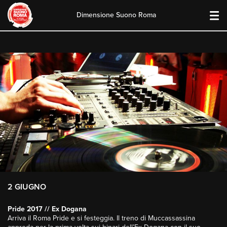
Dimensione Suono Roma
Skip
to
content
2 GIUGNO
Pride 2017 // Ex Dogana
Arriva il Roma Pride e si festeggia. Il treno di Muccassassina