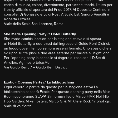
approda per la prima volta sui binari dell’Ex Dogana con il suo
carico di musica, colore, divertimento, parrucche, tacchi. Il tutto per
il party ufficiale di apertura del Pride 2017. Al Deposito Centrale in
consolle: Dj Gonazalo e Luigi Rosi. A Scalo Est: Sandro Venditti e
Roberta Orzalesi.
Viale dello Scalo San Lorenzo, Roma
She Made Opening Party // Hotel Butterfly
She made cambia location per la stagione estiva e si sposta
all’Hotel Butterfly, a due passi dall’ingresso di Guido Reni District,
un luogo dove il tempo sembra essersi fermato. Uno spazio che si
sviluppa su tre piani e due aree esterne per ballare all night long.
Per l’opening party la consolle si tingerà di rosa con il DjSet di
Ameliée, Aghnes e Erica.Me.
Via Guido Reni, 7 – Guido Reni District
Exotic • Opening Party // La bibliotechina
Ogni venerdì a partire da questo per la stagione estiva La
bibliotechina ospiterà Exotic. Per questo opening party nella Main
Room suoneranno SLAPP, Sinnerman live e Marco FIMP. Nell’Hip
Hop Garden: Mike Fosters, Marco G. & Mr.Kite e Rock ‘n’ Shot djs.
Viale di val fiorita