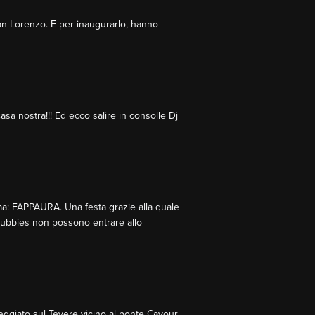
an Lorenzo. E per inaugurarlo, hanno
sa nostra!!! Ed ecco salire in consolle Dj
oma: FAPPAURA. Una festa grazie alla quale
etubbies non possono entrare allo
eggiato sul Tevere vicino al ponte Cavour.