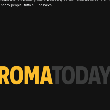
a, happy people…tutto su una barca.