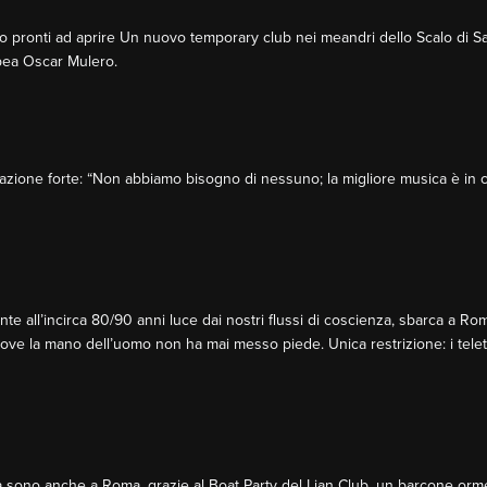
 pronti ad aprire Un nuovo temporary club nei meandri dello Scalo di S
opea Oscar Mulero.
azione forte: “Non abbiamo bisogno di nessuno; la migliore musica è in ca
nte all’incirca 80/90 anni luce dai nostri flussi di coscienza, sbarca a R
 dove la mano dell’uomo non ha mai messo piede. Unica restrizione: i tel
ra sono anche a Roma, grazie al Boat Party del Lian Club, un barcone orm