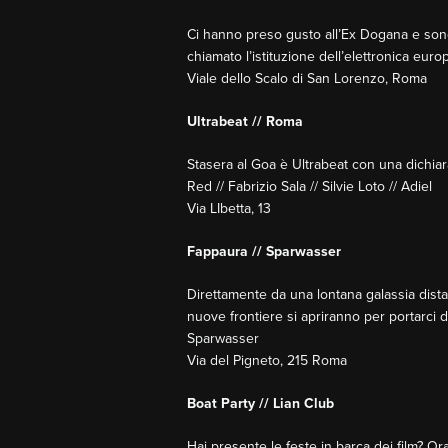
Ci hanno preso gusto all’Ex Dogana e sono
chiamato l’istituzione dell’elettronica eur
Viale dello Scalo di San Lorenzo, Roma
Ultrabeat // Roma
Stasera al Goa è Ultrabeat con una dichiar
Red // Fabrizio Sala // Silvie Loto // Adiel
Via LIbetta, 13
Fappaura // Sparwasser
Direttamente da una lontana galassia dista
nuove frontiere si apriranno per portarci
Sparwasser
Via del Pigneto, 215 Roma
Boat Party // Lian Club
Hai presente le feste in barca dei film? O