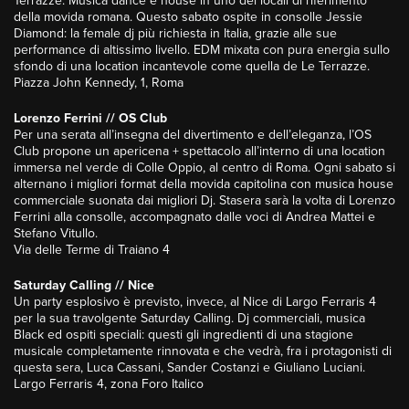
Terrazze. Musica dance e house in uno dei locali di riferimento
della movida romana. Questo sabato ospite in consolle Jessie
Diamond: la female dj più richiesta in Italia, grazie alle sue
performance di altissimo livello. EDM mixata con pura energia sullo
sfondo di una location incantevole come quella de Le Terrazze.
Piazza John Kennedy, 1, Roma
Lorenzo Ferrini // OS Club
Per una serata all’insegna del divertimento e dell’eleganza, l’OS
Club propone un apericena + spettacolo all’interno di una location
immersa nel verde di Colle Oppio, al centro di Roma. Ogni sabato si
alternano i migliori format della movida capitolina con musica house
commerciale suonata dai migliori Dj. Stasera sarà la volta di Lorenzo
Ferrini alla consolle, accompagnato dalle voci di Andrea Mattei e
Stefano Vitullo.
Via delle Terme di Traiano 4
Saturday Calling // Nice
Un party esplosivo è previsto, invece, al Nice di Largo Ferraris 4
per la sua travolgente Saturday Calling. Dj commerciali, musica
Black ed ospiti speciali: questi gli ingredienti di una stagione
musicale completamente rinnovata e che vedrà, fra i protagonisti di
questa sera, Luca Cassani, Sander Costanzi e Giuliano Luciani.
Largo Ferraris 4, zona Foro Italico