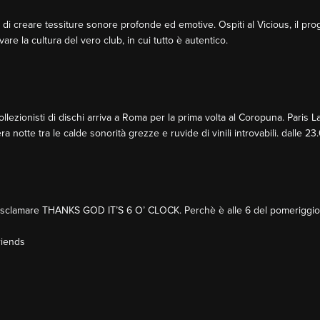
do di creare tessiture sonore profonde ed emotive. Ospiti al Vicious, il p
re la cultura del vero club, in cui tutto è autentico.
llezionisti di dischi arriva a Roma per la prima volta al Coropuna. Paris L
 notte tra le calde sonorità grezze e ruvide di vinili introvabili. dalle 23
 esclamare THANKS GOD IT’S 6 O’ CLOCK. Perchè è alle 6 del pomeriggio ch
riends