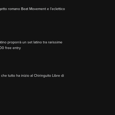
rogetto romano Beat Movement e l’eclettico
atino proporrà un set latino tra rarissime
.00 free entry
e tutto ha inizio al Chiringuito Libre di