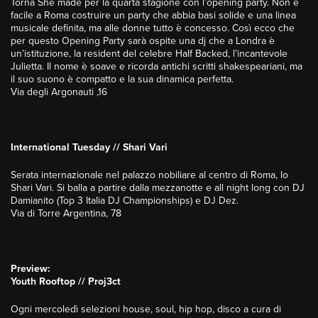
Torna She made per la quarta stagione con l’opening party. Non è
facile a Roma costruire un party che abbia basi solide e una linea
musicale definita, ma alle donne tutto è concesso. Così ecco che
per questo Opening Party sarà ospite una dj che a Londra è
un’istituzione, la resident del celebre Half Backed, l’incantevole
Julietta. Il nome è soave e ricorda antichi scritti shakespeariani, ma
il suo suono è compatto e la sua dinamica perfetta.
Via degli Argonauti ,16
International Tuesday // Shari Vari
Serata internazionale nel palazzo nobiliare al centro di Roma, lo
Shari Vari. Si balla a partire dalla mezzanotte e all night long con DJ
Damianito (Top 3 Italia DJ Championships) e DJ Dez.
Via di Torre Argentina, 78
Preview:
Youth Rooftop // Proj3ct
Ogni mercoledì selezioni house, soul, hip hop, disco a cura di