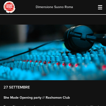
Dimensione Suono Roma
Skip
to
content
27 SETTEMBRE
She Made Opening party // Rashomon Club