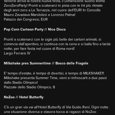
Venerdì arriva la nostra nuova festa, il Dimensione Suono Roma
ZeroZeroParty! Pronti a scaterarci in pista con le hit più ritmate
degli anni zero a Le Terrazze, nel cuore dell’EUR! In Consolle
Mauro Zavadava Mandolesi e Lorenzo Palma!
Palazzo dei Congressi, EUR
Pop Corn Cartoon Party // Nice Disco
Pronti a scatenarci con le sigle più belle dei cartoni animati, si
comincia dall’aperitivo, si continua con la cena e si balla fino a tarda
notte, per fare festa nel cuore di Roma nord!
Largo Ferraris IV
Milkshake pres Summertime // Bosco delle Fragole
E’ tempo d’estate, è tempo di divertisi, è tempo di MILKSHAKE!!!
Milkshake presenta Summer Time, vieni a rinfrescarti a due passi
dallo Stadio Olimpico!
Piazzale dello Stadio Olimpico, 8
NoZoo // Hotel Butterfly
C’è un gran via vai all’Hotel Butterfly di Via Guido Reni. Ogni notte
una situazione diversa e stasera tocca ai ragazzi di NoZoo