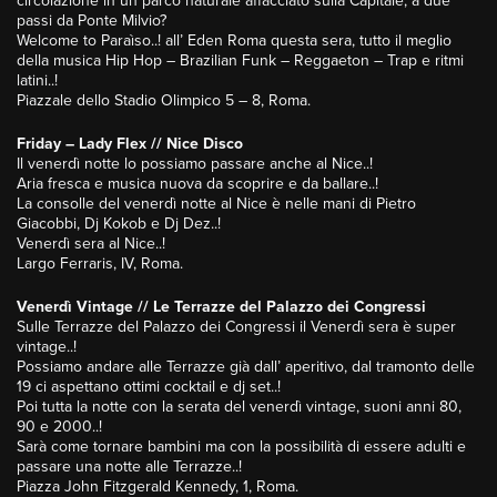
circolazione in un parco naturale affacciato sulla Capitale, a due
passi da Ponte Milvio?
Welcome to Paraìso..! all’ Eden Roma questa sera, tutto il meglio
della musica Hip Hop – Brazilian Funk – Reggaeton – Trap e ritmi
latini..!
Piazzale dello Stadio Olimpico 5 – 8, Roma.
Friday – Lady Flex // Nice Disco
Il venerdì notte lo possiamo passare anche al Nice..!
Aria fresca e musica nuova da scoprire e da ballare..!
La consolle del venerdì notte al Nice è nelle mani di Pietro
Giacobbi, Dj Kokob e Dj Dez..!
Venerdì sera al Nice..!
Largo Ferraris, IV, Roma.
Venerdì Vintage // Le Terrazze del Palazzo dei Congressi
Sulle Terrazze del Palazzo dei Congressi il Venerdì sera è super
vintage..!
Possiamo andare alle Terrazze già dall’ aperitivo, dal tramonto delle
19 ci aspettano ottimi cocktail e dj set..!
Poi tutta la notte con la serata del venerdì vintage, suoni anni 80,
90 e 2000..!
Sarà come tornare bambini ma con la possibilità di essere adulti e
passare una notte alle Terrazze..!
Piazza John Fitzgerald Kennedy, 1, Roma.