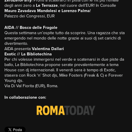
ZeroZeroParty
! Pronti a scaterarci in pista con le hit più ritmate
degli anni zero a
Le Terrazze
, nel cuore dell’EUR! In Consolle
Mauro Zavadava Mandolesi e Lorenzo Palma
!
Palazzo dei Congressi, EUR
AIDA // Bosco delle Fragole
Questa settimana un’ospite tutto da scoprire. Una ragazza che sta
emergendo nel mondo delle notte grazie ai suoi dj set carichi di
divertimento.
AIDA presenta
Valentina Dallari
Exotic // La Bibliotechina
Per chi volesse immergersi nel verde e scatenarsi in due piste da
ballo, La Bibliotechina propone serate prevalentemente a tema
House con dj internazionali. Il venerdì sera è tempo di Exotic,
stasera con Rock ‘n’ Shot djs, Mike Fosters (Freak & C) e Forever
Young djs.
Via Di Val Fiorita (EUR), Roma.
In collaborazione con: