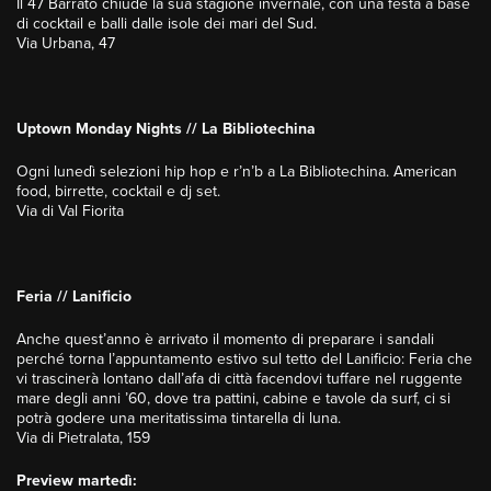
Il 47 Barrato chiude la sua stagione invernale, con una festa a base
di cocktail e balli dalle isole dei mari del Sud.
Via Urbana, 47
Uptown Monday Nights // La Bibliotechina
Ogni lunedì selezioni hip hop e r’n’b a La Bibliotechina. American
food, birrette, cocktail e dj set.
Via di Val Fiorita
Feria // Lanificio
Anche quest’anno è arrivato il momento di preparare i sandali
perché torna l’appuntamento estivo sul tetto del Lanificio: Feria che
vi trascinerà lontano dall’afa di città facendovi tuffare nel ruggente
mare degli anni ’60, dove tra pattini, cabine e tavole da surf, ci si
potrà godere una meritatissima tintarella di luna.
Via di Pietralata, 159
Preview martedì: