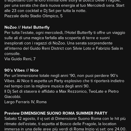
ti aspettano con la loro infinita love story al Bosco Delle Fragole,
per una serata che darà nuova energia al tuo Mercoledì sera. Start
alle 23 con cocktail e Dj Set per tutta la notte.
Piazzale dello Stadio Olimpico, 5
NoZoo // Hotel Butterfly
Per tutta l’estate, ogni mercoledì, l’Hotel Butterfly ti offre un viaggio
sulle ali di una magica farfalla alla scoperta di terre e suoni
inesplorati con i ragazzi di NoZoo. Una serata sorprendente
all’interno del Guido Reni District con Silvie Loto e Fabrizio Sala in
consolle.
Via Guido Reni, 7
90’s Vibes // Nice
Per un’immersione totale negli anni ‘90, non puoi perdere 90’s
Vibes. Al Nice ti aspetta un Party esplosivo che ti riporterà indietro
nel tempo con la migliore musica degli anni 90.
Il Dj Set di stasera è affidato a Max Rezzonico, TwoLate e Pietro
Giacobbi.
Largo Ferraris IV, Roma
Preview DIMENSIONE SUONO ROMA SUMMER PARTY
Sabato 12 agosto, il vj set di Dimensione Suono Roma con le hit più
ritmate dell’estate, ti aspetta al Bosco delle Fragole, la location
immersa in una delle aree più verdi di Roma Inizio vj set: ore 24.00.