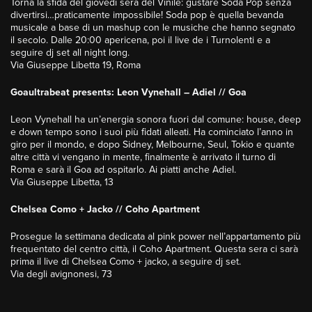
Torna la sfida del giovedì sera del Vinile: gustare Soda Pop senza
divertirsi…praticamente impossibile! Soda pop è quella bevanda
musicale a base di un mashup con le musiche che hanno segnato
il secolo. Dalle 20:00 apericena, poi il live de i Turnolenti e a
seguire dj set all night long.
Via Giuseppe Libetta 19, Roma
Goaultrabeat presents: Leon Vynehall – Adiel // Goa
Leon Vynehall ha un’energia sonora fuori dal comune: house, deep
e down tempo sono i suoi più fidati alleati. Ha cominciato l’anno in
giro per il mondo, e dopo Sidney, Melbourne, Seul, Tokio e quante
altre città vi vengano in mente, finalmente è arrivato il turno di
Roma e sarà il Goa ad ospitarlo. Ai piatti anche Adiel.
Via Giuseppe Libetta, 13
Chelsea Como + Jacko // Coho Apartment
Prosegue la settimana dedicata al pink power nell’appartamento più
frequentato del centro città, il Coho Apartment. Questa sera ci sarà
prima il live di Chelsea Como + jacko, a seguire dj set.
Via degli avignonesi, 73