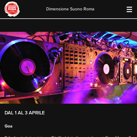
Dimensione Suono Roma
Skip
to
content
DAL 1 AL 3 APRILE
Goa