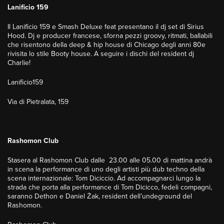
Lanificio 159
Il Lanificio 159 e Smash Deluxe feat presentano il dj set di Sirius
Hood. Dj e producer francese, sforna pezzi groovy, ritmati, ballabili
che risentono della deep & hip house di Chicago degli anni 80e
rivisita lo stile Booty house. A seguire i dischi del resident dj
Charlie!
Lanificio159
Via di Pietralata, 159
Rashomon Club
Stasera al Rashomon Club dalle 23.00 alle 05.00 di mattina andrà
in scena la performance di uno degli artisti più dub techno della
scena internazionale: Tom Diciccio. Ad accompagnarci lungo la
strada che porta alla performance di Tom Dicicco, fedeli compagni,
saranno Dethon e Daniel Żak, resident dell’undeground del
Rashomon.