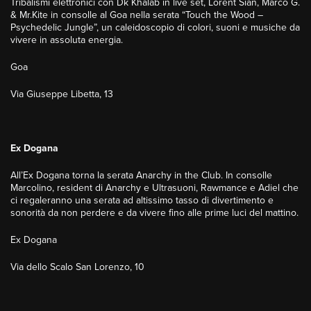
Tribalismi elettronici con Dk Khalab in live set, Lorent Sian, Marco G.
& Mr.Kite in consolle al Goa nella serata “Touch the Wood –
Psychedelic Jungle”, un caleidoscopio di colori, suoni e musiche da
vivere in assoluta energia.
Goa
Via Giuseppe Libetta, 13
Ex Dogana
All’Ex Dogana torna la serata Anarchy in the Club. In consolle
Marcolino, resident di Anarchy e Ultrasuoni, Rawmance e Adiel che
ci regaleranno una serata ad altissimo tasso di divertimento e
sonorità da non perdere e da vivere fino alle prime luci del mattino.
Ex Dogana
Via dello Scalo San Lorenzo, 10