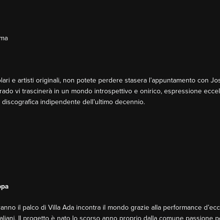
oma
lari e artisti originali, non potete perdere stasera l’appuntamento con Jose
orado vi trascinerà in un mondo introspettivo e onirico, espressione ecce
 discografica indipendente dell’ultimo decennio.
ppa
no il palco di Villa Ada incontra il mondo grazie alla performance d’ecc
 italiani. Il progetto è nato lo scorso anno proprio dalla comune passione pe