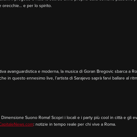
le orecchie… e per lo spirito.
ettiva avanguardistica e moderna, la musica di Goran Bregovic sbarca a R
anche in questo ennesimo live, l’artista di Sarajevo saprà farvi ballare al ri
imensione Suono Roma! Scopri i locali e i party più cool in città e gli ev
apitaleNews.com
: notizie in tempo reale per chi vive a Roma.