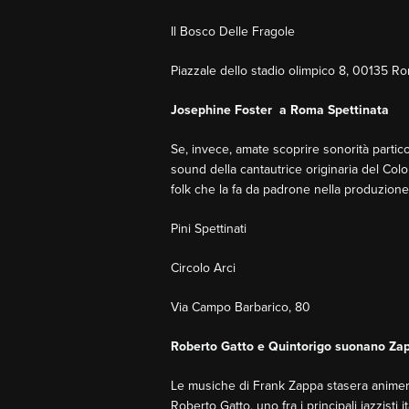
Il Bosco Delle Fragole
Piazzale dello stadio olimpico 8, 00135 R
Josephine Foster a Roma Spettinata
Se, invece, amate scoprire sonorità partico
sound della cantautrice originaria del Col
folk che la fa da padrone nella produzione
Pini Spettinati
Circolo Arci
Via Campo Barbarico, 80
Roberto Gatto e Quintorigo suonano Za
Le musiche di Frank Zappa stasera animeran
Roberto Gatto, uno fra i principali jazzisti