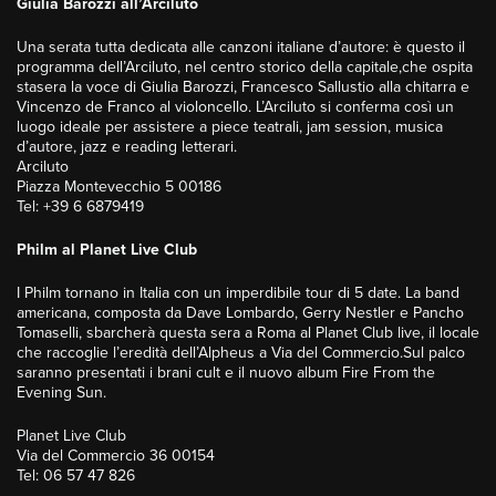
Giulia Barozzi all’Arciluto
Una serata tutta dedicata alle canzoni italiane d’autore: è questo il
programma dell’Arciluto, nel centro storico della capitale,che ospita
stasera la voce di Giulia Barozzi, Francesco Sallustio alla chitarra e
Vincenzo de Franco al violoncello. L’Arciluto si conferma così un
luogo ideale per assistere a piece teatrali, jam session, musica
d’autore, jazz e reading letterari.
Arciluto
Piazza Montevecchio 5 00186
Tel: +39 6 6879419
Philm al Planet Live Club
I Philm tornano in Italia con un imperdibile tour di 5 date. La band
americana, composta da Dave Lombardo, Gerry Nestler e Pancho
Tomaselli, sbarcherà questa sera a Roma al Planet Club live, il locale
che raccoglie l’eredità dell’Alpheus a Via del Commercio.Sul palco
saranno presentati i brani cult e il nuovo album Fire From the
Evening Sun.
Planet Live Club
Via del Commercio 36 00154
Tel: 06 57 47 826