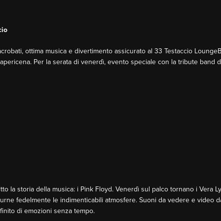
cio
 acrobati, ottima musica e divertimento assicurato al 33 Testaccio LoungeB
e apericena. Per la serata di venerdì, evento speciale con la tribute band 
to la storia della musica: i Pink Floyd. Venerdì sul palco tornano i Vera L
urne fedelmente le indimenticabili atmosfere. Suoni da vedere e video da
nfinito di emozioni senza tempo.