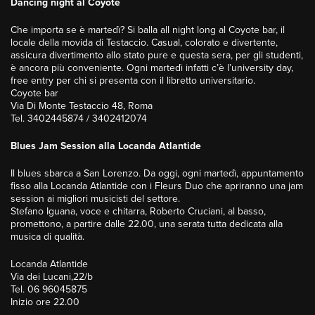
Dancing night al Coyote
Che importa se è martedì? Si balla all night long al Coyote bar, il
locale della movida di Testaccio. Casual, colorato e divertente,
assicura divertimento allo stato pure e questa sera, per gli studenti,
è ancora più conveniente. Ogni martedì infatti c’è l’university day,
free entry per chi si presenta con il libretto universitario.
Coyote bar
Via Di Monte Testaccio 48, Roma
Tel. 3402445874 / 3402412074
Blues Jam Session alla Locanda Atlantide
Il blues sbarca a San Lorenzo. Da oggi, ogni martedì, appuntamento
fisso alla Locanda Atlantide con i Fleurs Duo che apriranno una jam
session ai migliori musicisti del settore.
Stefano Iguana, voce e chitarra, Roberto Cruciani, al basso,
promettono, a partire dalle 22.00, una serata tutta dedicata alla
musica di qualità.
Locanda Atlantide
Via dei Lucani,22/b
Tel. 06 96045875
Inizio ore 22.00