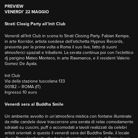
PREVIEW
VENERDI’ 22 MAGGIO
Strati Closig Party all’Init Club
Venerdì all’Init Club in scena lo Strati Closing Party. Fabian Kempe,
in arte Korridor, artista svedese dell’etichetta Hypnus Records,
presenta per la prima volta a Roma il suo live, fatto di suoni
atmosferici spaziali e tribalismi. La serata continua poi con l’eclettico
dj parigino Mateo Montero, in arte Rawmance, e il resident Valerio
Gomez De Ayala.
Init Club
Via della stazione tuscolana 133
00182 – ROMA (IT)
Ingresso 10 euro
Venerdì sera al Buddha Smile
Un ambiente avvolto in un’atmosfera mistica con fontane illuminate
da mille candele dove trascorrere una serata di relax comodamente
sdraiati su cuscini, puff o accomodati a tavoli realizzati da celebri
artisti orientali: è questo il venerdì sera del Buddha Smile, il locale