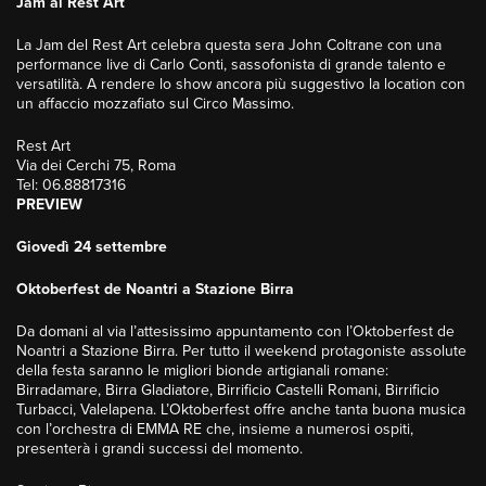
Jam al Rest Art
La Jam del Rest Art celebra questa sera John Coltrane con una
performance live di Carlo Conti, sassofonista di grande talento e
versatilità. A rendere lo show ancora più suggestivo la location con
un affaccio mozzafiato sul Circo Massimo.
Rest Art
Via dei Cerchi 75, Roma
Tel: 06.88817316
PREVIEW
Giovedì 24 settembre
Oktoberfest de Noantri a Stazione Birra
Da domani al via l’attesissimo appuntamento con l’Oktoberfest de
Noantri a Stazione Birra. Per tutto il weekend protagoniste assolute
della festa saranno le migliori bionde artigianali romane:
Birradamare, Birra Gladiatore, Birrificio Castelli Romani, Birrificio
Turbacci, Valelapena. L’Oktoberfest offre anche tanta buona musica
con l’orchestra di EMMA RE che, insieme a numerosi ospiti,
presenterà i grandi successi del momento.