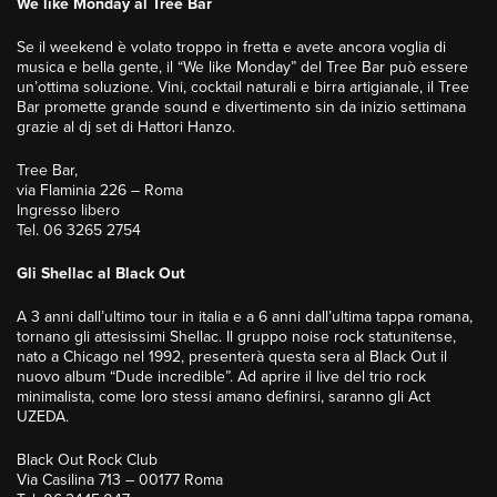
We like Monday al Tree Bar
Se il weekend è volato troppo in fretta e avete ancora voglia di
musica e bella gente, il “We like Monday” del Tree Bar può essere
un’ottima soluzione. Vini, cocktail naturali e birra artigianale, il Tree
Bar promette grande sound e divertimento sin da inizio settimana
grazie al dj set di Hattori Hanzo.
Tree Bar,
via Flaminia 226 – Roma
Ingresso libero
Tel. 06 3265 2754
Gli Shellac al Black Out
A 3 anni dall’ultimo tour in italia e a 6 anni dall’ultima tappa romana,
tornano gli attesissimi Shellac. Il gruppo noise rock statunitense,
nato a Chicago nel 1992, presenterà questa sera al Black Out il
nuovo album “Dude incredible”. Ad aprire il live del trio rock
minimalista, come loro stessi amano definirsi, saranno gli Act
UZEDA.
Black Out Rock Club
Via Casilina 713 – 00177 Roma