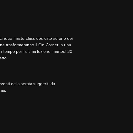
e cinque masterclass dedicate ad uno dei
sione trasformeranno il Gin Corner in una
 in tempo per l’ultima lezione: martedì 30
etto.
i eventi della serata suggeriti da
oma.