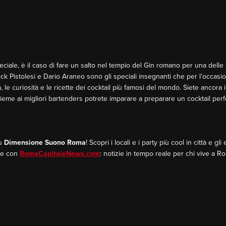
eciale, è il caso di fare un salto nel tempio del Gin romano per una dell
Patrick Pistolesi e Dario Araneo sono gli speciali insegnanti che per l’occa
, le curiosità e le ricette dei cocktail più famosi del mondo. Siete ancora
sieme ai migliori bartenders potrete imparare a preparare un cocktail perf
su
Dimensione Suono Roma
! Scopri i locali e i party più cool in città e gl
ne con
RomaCapitaleNews.com
: notizie in tempo reale per chi vive a R