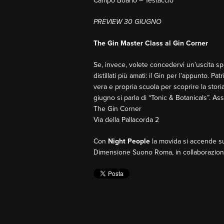
Campo Boario – Testaccio
PREVIEW 30 GIUGNO
The Gin Master Class al Gin Corner
Se, invece, volete concedervi un’uscita sp
distillati più amati: il Gin per l’appunto. 
vera e propria scuola per scoprire la storia
giugno si parla di “Tonic & Botanicals”. As
The Gin Corner
Via della Pallacorda 2
Con
Night People
la movida si accende 
Dimensione Suono Roma, in collaborazio