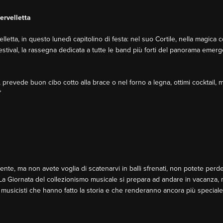
ervelletta
lletta, in questo lunedì capitolino di festa: nel suo Cortile, nella magica 
stival, la rassegna dedicata a tutte le band più forti del panorama emerg
prevede buon cibo cotto alla brace o nel forno a legna, ottimi cocktail, ma
”
ente, ma non avete voglia di scatenarvi in balli sfrenati, non potete perd
 La Giornata del collezionismo musicale si prepara ad andare in vacanza, 
icisti che hanno fatto la storia e che renderanno ancora più speciale 