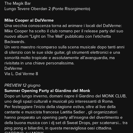
The Magik Bar
Lungo Tevere Oberdan 2 (Ponte Risorgimento)
Mike Cooper al DalVerme
Una vecchia conoscenza torna ad animare i locali del DalVerme:
Mike Cooper ha scelto il club romano per il release party del suo
nuovo album “Light on The Wall” pubblicato con l’etichetta
Backwards.
Un vero maestro ricomparso sulla scena musicale dopo tanti anni
di silenzio con le sue slide guitar, gli strumenti elettronici e una
sonorità molto tropicale e assolutamente all’avanguardia, ma
rivisitata in una chiave personalissima.
DalVerme
Via L. Dal Verme 8
PREVIEW 12 giugno
Summer Opening Party al Giardino del Monk
Dopo un lungo inverno, domani riapre il Giardino del MONK CLUB,
uno degli spazi culturali e musicali più interessanti di Roma.
Per festeggiare l’inizio della stagione estiva, oltre al live della
cantante e musicista francese Lætitia Sadier , gli organizzatori
hanno preparato un opening party all’insegna del divertimento e
della buona musica con i dj set di Sweat Drops, per scatenarsi… tra
ping pong e biliardini, in questa meravigliosa oasi cittadina.