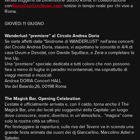
serata suggeriti da Dimensione Suono Roma, in collaborazione
con
RomaCapitaleNews.com
: notizie in tempo reale per chi vive a
Roma.
GIOVEDì 11 GIUGNO
Wanderlust “premiere” al Circolo Andrea Doria
Se siete affetti dalla “Sindrome di WANDERLUST” nell’area concerti
del Circolo Andrea Doria, stasera, vi aspettano le sonorità in 4/4 di
casa Ovum e Desolat, con Davide Squillace, e Zerø a completare la
line Up.
Una “premiere” speciale dedicata a tutti coloro che non possono
fare a meno di fughe in paradisi incontaminati, ma soprattutto di
viaggi mentali e musicali.
Andrea DORIA Concert HALL
Via del Baiardo,26, 00198 Roma
The Magick Bar, Opening Celebration
L’estate è ufficialmente arrivata e, con il caldo, torna anche il The
Magick Bar, uno dei locali più suggestivi della Capitale: un luogo
dove conoscere, osare, divertirsi, in un’atmosfera… “magica” come
solo la nostra città sa offrirci.
Per festeggiare la riapertura, sulla riva del Tevere va in scenda una
grande festa animata dai suoni dei dj Giancarlino, Marcolino Adiel e
Salader.