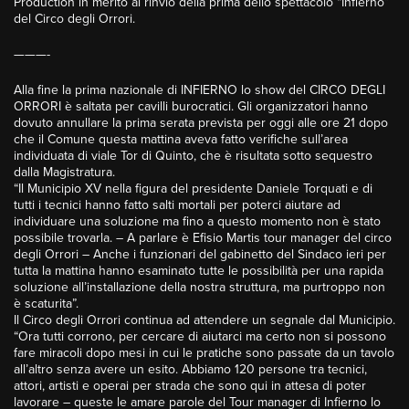
Production in merito al rinvio della prima dello spettacolo “Infierno”
del Circo degli Orrori.
———-
Alla fine la prima nazionale di INFIERNO lo show del CIRCO DEGLI
ORRORI è saltata per cavilli burocratici. Gli organizzatori hanno
dovuto annullare la prima serata prevista per oggi alle ore 21 dopo
che il Comune questa mattina aveva fatto verifiche sull’area
individuata di viale Tor di Quinto, che è risultata sotto sequestro
dalla Magistratura.
“Il Municipio XV nella figura del presidente Daniele Torquati e di
tutti i tecnici hanno fatto salti mortali per poterci aiutare ad
individuare una soluzione ma fino a questo momento non è stato
possibile trovarla. – A parlare è Efisio Martis tour manager del circo
degli Orrori – Anche i funzionari del gabinetto del Sindaco ieri per
tutta la mattina hanno esaminato tutte le possibilità per una rapida
soluzione all’installazione della nostra struttura, ma purtroppo non
è scaturita”.
Il Circo degli Orrori continua ad attendere un segnale dal Municipio.
“Ora tutti corrono, per cercare di aiutarci ma certo non si possono
fare miracoli dopo mesi in cui le pratiche sono passate da un tavolo
all’altro senza avere un esito. Abbiamo 120 persone tra tecnici,
attori, artisti e operai per strada che sono qui in attesa di poter
lavorare – queste le amare parole del Tour manager di Infierno lo