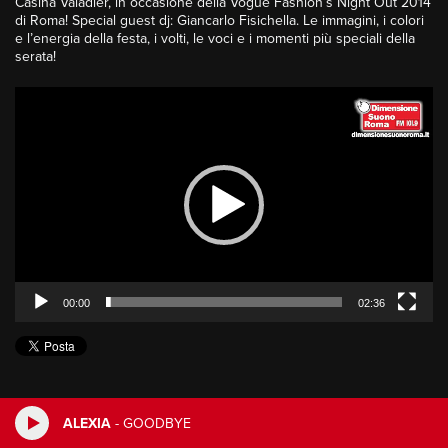
Casina Valadier, in occasione della Vogue Fashion’s Night Out 2014
di Roma! Special guest dj: Giancarlo Fisichella. Le immagini, i colori
e l’energia della festa, i volti, le voci e i momenti più speciali della
serata!
Video
Player
00:00
02:36
ALEXIA
-
GOODBYE