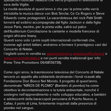
spettacolo musicale natalizio che verrà proposto in televisione la
sera della Vigilia.
La novità assoluta di quest’anno è che per la prima volta verrà
introdotta la musica dance con Bob Sinclar, Ce Ce Rogers e Steve
Edwards come protagonisti. La sacerdotessa del rock Patti Smith
tornerà ad esibirsi accompagnata dal figlio Jackson e dalla figlia
Jesse Paris, mentre, per la prima volta, salirà sul palco
dell’Auditorium Conciliazione la cantante e modella francese di
origini africane Imany.
Questi sono solo i primi ospiti internazionali confermati che,
insieme agli artisti italiani, andranno a formare il prestigioso cast del
Concerto di Natale.
I biglietti sono in vendita su
www.ticketone.it
,
www.boxofficelazio.it
e
www.concertodinatale.it
e nei punti vendita tradizionali (per info:
Prime Time Promotions 06/68136738).
Come ogni anno, la trasmissione televisiva del Concerto di Natale
lancerà un appello alla solidarietà destinando i fondi ricavati alla
Fondazione Don Bosco Nel Mondo. Il progetto di quest’anno,
denominato “NIÑOS DE PLOMO” (Bambini di piombo) ha come
obiettivo la decontaminazione e la tutela ambientale, nonché il
sostegno nell’apprendimento e nello sviluppo educativo, a bambini
e adolescenti della baraccopoli peruviana di Puerto Nuevo, a
Callao, il porto di Lima, fortemente inquinati dalla presenza di
piombo nel sangue.