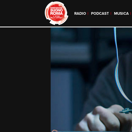
RADIO
PODCAST
MUSICA
Skip
to
content