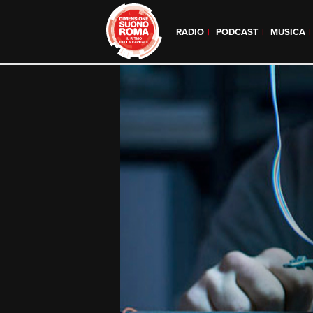
RADIO
PODCAST
MUSICA
Skip
to
content