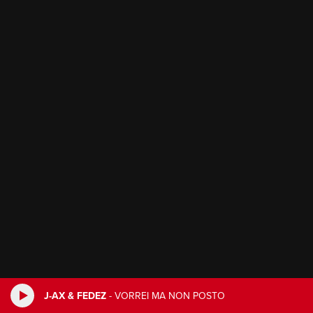
J-AX & FEDEZ
-
VORREI MA NON POSTO