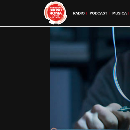
RADIO
PODCAST
MUSICA
Skip
to
content