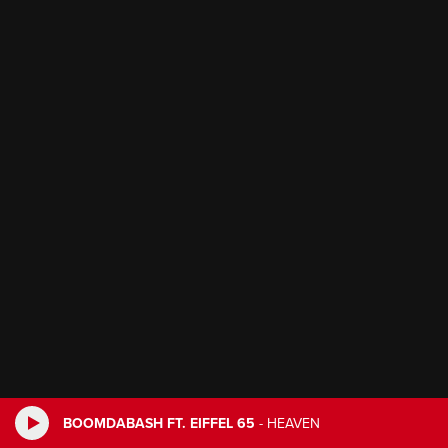
BOOMDABASH FT. EIFFEL 65
-
HEAVEN