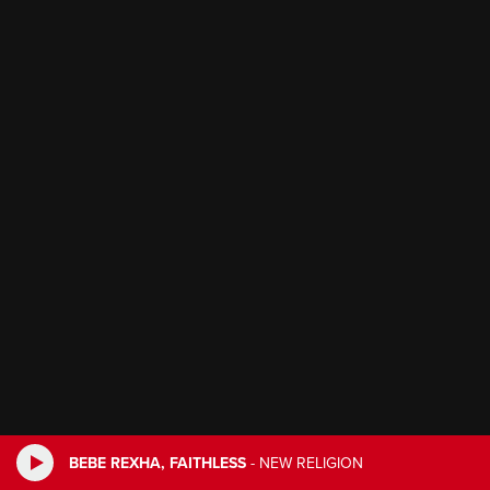
BEBE REXHA, FAITHLESS
-
NEW RELIGION