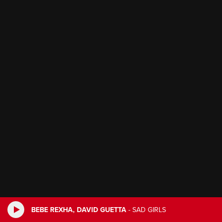
BEBE REXHA, DAVID GUETTA
-
SAD GIRLS