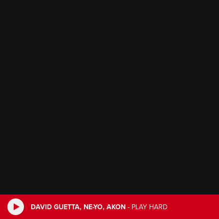
DAVID GUETTA, NE-YO, AKON
-
PLAY HARD