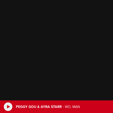
PEGGY GOU & AYRA STARR
-
WO, MAN