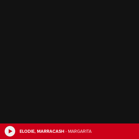
ELODIE, MARRACASH
-
MARGARITA