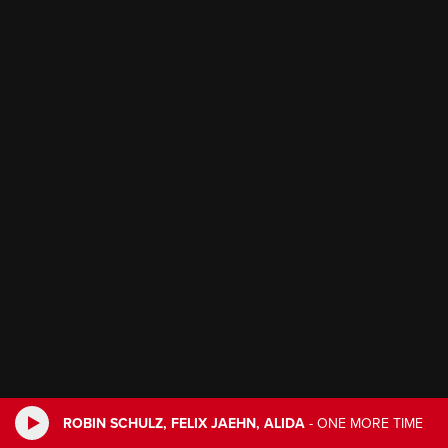
ROBIN SCHULZ, FELIX JAEHN, ALIDA
-
ONE MORE TIME