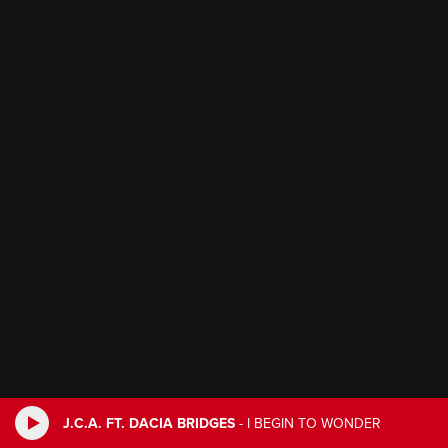
J.C.A. FT. DACIA BRIDGES
-
I BEGIN TO WONDER