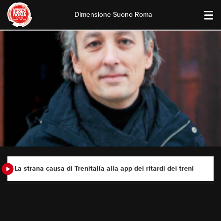
Dimensione Suono Roma
Skip
to
content
La strana causa di Trenitalia alla app dei ritardi dei treni