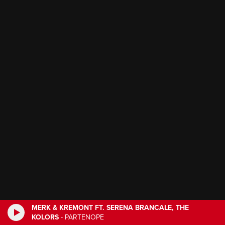
MERK & KREMONT FT. SERENA BRANCALE, THE
KOLORS
-
PARTENOPE