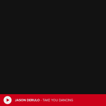
JASON DERULO
-
TAKE YOU DANCING