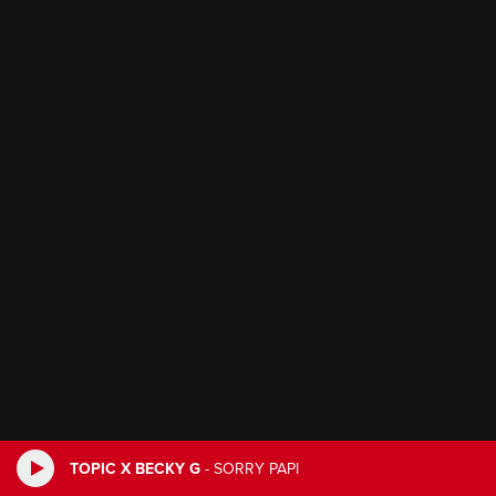
TOPIC X BECKY G
-
SORRY PAPI