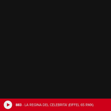
883
-
LA REGINA DEL CELEBRITA' (EIFFEL 65 RMX)