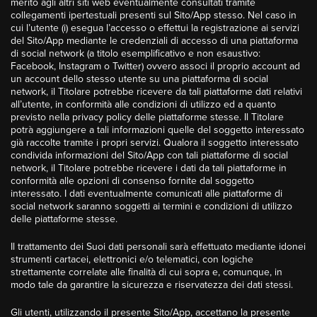
merito agli altri siti web eventualmente consultati tramite
collegamenti ipertestuali presenti sul Sito/App stesso. Nel caso in
cui l’utente (i) esegua l’accesso o effettui la registrazione ai servizi
del Sito/App mediante le credenziali di accesso di una piattaforma
di social network (a titolo esemplificativo e non esaustivo:
Facebook, Instagram o Twitter) ovvero associ il proprio account ad
un account dello stesso utente su una piattaforma di social
network, il Titolare potrebbe ricevere da tali piattaforme dati relativi
all’utente, in conformità alle condizioni di utilizzo ed a quanto
previsto nella privacy policy delle piattaforme stesse. Il Titolare
potrà aggiungere a tali informazioni quelle del soggetto interessato
già raccolte tramite i propri servizi. Qualora il soggetto interessato
condivida informazioni del Sito/App con tali piattaforme di social
network, il Titolare potrebbe ricevere i dati da tali piattaforme in
conformità alle opzioni di consenso fornite dal soggetto
interessato. I dati eventualmente comunicati alle piattaforme di
social network saranno soggetti ai termini e condizioni di utilizzo
delle piattaforme stesse.
Il trattamento dei Suoi dati personali sarà effettuato mediante idonei
strumenti cartacei, elettronici e/o telematici, con logiche
strettamente correlate alle finalità di cui sopra e, comunque, in
modo tale da garantire la sicurezza e riservatezza dei dati stessi.
Gli utenti, utilizzando il presente Sito/App, accettano la presente