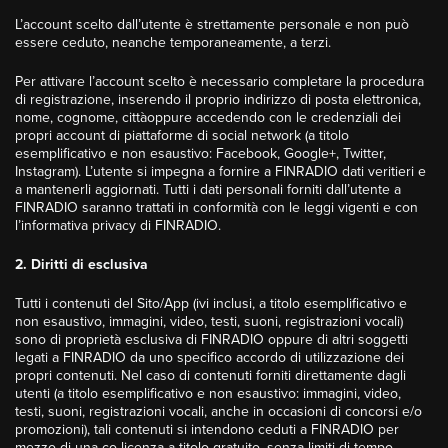
L’account scelto dall’utente è strettamente personale e non può
essere ceduto, neanche temporaneamente, a terzi.
Per attivare l’account scelto è necessario completare la procedura
di registrazione, inserendo il proprio indirizzo di posta elettronica,
nome, cognome, cittàoppure accedendo con le credenziali dei
propri account di piattaforme di social network (a titolo
esemplificativo e non esaustivo: Facebook, Google+, Twitter,
Instagram). L’utente si impegna a fornire a FINRADIO dati veritieri e
a mantenerli aggiornati. Tutti i dati personali forniti dall’utente a
FINRADIO saranno trattati in conformità con le leggi vigenti e con
l’informativa privacy di FINRADIO.
2. Diritti di esclusiva
Tutti i contenuti del Sito/App (ivi inclusi, a titolo esemplificativo e
non esaustivo, immagini, video, testi, suoni, registrazioni vocali)
sono di proprietà esclusiva di FINRADIO oppure di altri soggetti
legati a FINRADIO da uno specifico accordo di utilizzazione dei
propri contenuti. Nel caso di contenuti forniti direttamente dagli
utenti (a titolo esemplificativo e non esaustivo: immagini, video,
testi, suoni, registrazioni vocali, anche in occasioni di concorsi e/o
promozioni), tali contenuti si intendono ceduti a FINRADIO per
mezzo di una co-licenza a titolo gratuito, senza limiti di tempo,