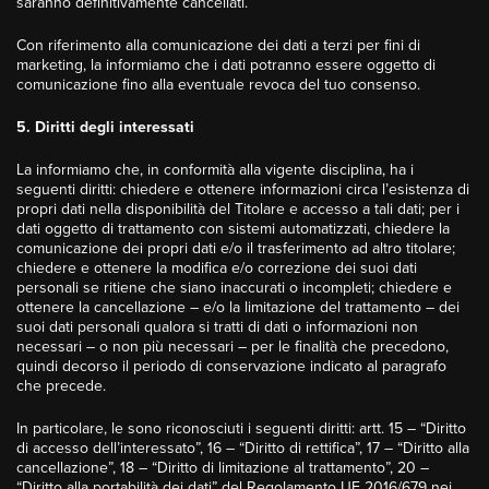
saranno definitivamente cancellati.
Con riferimento alla comunicazione dei dati a terzi per fini di
marketing, la informiamo che i dati potranno essere oggetto di
comunicazione fino alla eventuale revoca del tuo consenso.
5. Diritti degli interessati
La informiamo che, in conformità alla vigente disciplina, ha i
seguenti diritti: chiedere e ottenere informazioni circa l’esistenza di
propri dati nella disponibilità del Titolare e accesso a tali dati; per i
dati oggetto di trattamento con sistemi automatizzati, chiedere la
comunicazione dei propri dati e/o il trasferimento ad altro titolare;
chiedere e ottenere la modifica e/o correzione dei suoi dati
personali se ritiene che siano inaccurati o incompleti; chiedere e
ottenere la cancellazione – e/o la limitazione del trattamento – dei
suoi dati personali qualora si tratti di dati o informazioni non
necessari – o non più necessari – per le finalità che precedono,
quindi decorso il periodo di conservazione indicato al paragrafo
che precede.
In particolare, le sono riconosciuti i seguenti diritti: artt. 15 – “Diritto
di accesso dell’interessato”, 16 – “Diritto di rettifica”, 17 – “Diritto alla
cancellazione”, 18 – “Diritto di limitazione al trattamento”, 20 –
“Diritto alla portabilità dei dati” del Regolamento UE 2016/679 nei