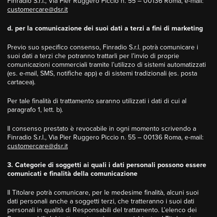
Finradio S.r.l., Via Pier Ruggero Piccio n. 55 – 00136 Roma, e-mail:
customercare@dsr.it
d. per la comunicazione dei suoi dati a terzi a fini di marketing
Previo suo specifico consenso, Finradio S.r.l. potrà comunicare i
suoi dati a terzi che potranno trattarli per l’invio di proprie
comunicazioni commerciali tramite l’utilizzo di sistemi automatizzati
(es. e-mail, SMS, notifiche app) e di sistemi tradizionali (es. posta
cartacea).
Per tale finalità di trattamento saranno utilizzati i dati di cui al
paragrafo 1, lett. b).
Il consenso prestato è revocabile in ogni momento scrivendo a
Finradio S.r.l., Via Pier Ruggero Piccio n. 55 – 00136 Roma, e-mail:
customercare@dsr.it
3. Categorie di soggetti ai quali i dati personali possono essere
comunicati e finalità della comunicazione
Il Titolare potrà comunicare, per le medesime finalità, alcuni suoi
dati personali anche a soggetti terzi, che tratteranno i suoi dati
personali in qualità di Responsabili del trattamento. L’elenco dei