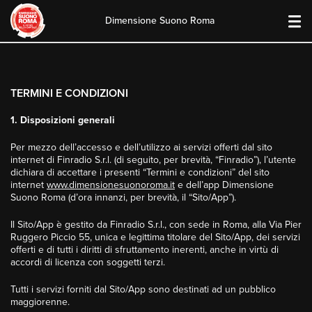
Dimensione Suono Roma
Skip
to
content
TERMINI E CONDIZIONI
1. Disposizioni generali
Per mezzo dell’accesso e dell’utilizzo ai servizi offerti dal sito
internet di Finradio S.r.l. (di seguito, per brevità, “Finradio”), l’utente
dichiara di accettare i presenti “Termini e condizioni” del sito
internet
www.dimensionesuonoroma.it
e dell’app Dimensione
Suono Roma (d’ora innanzi, per brevità, il “Sito/App”).
Il Sito/App è gestito da Finradio S.r.l., con sede in Roma, alla Via Pier
Ruggero Piccio 55, unica e legittima titolare del Sito/App, dei servizi
offerti e di tutti i diritti di sfruttamento inerenti, anche in virtù di
accordi di licenza con soggetti terzi.
Tutti i servizi forniti dal Sito/App sono destinati ad un pubblico
maggiorenne.