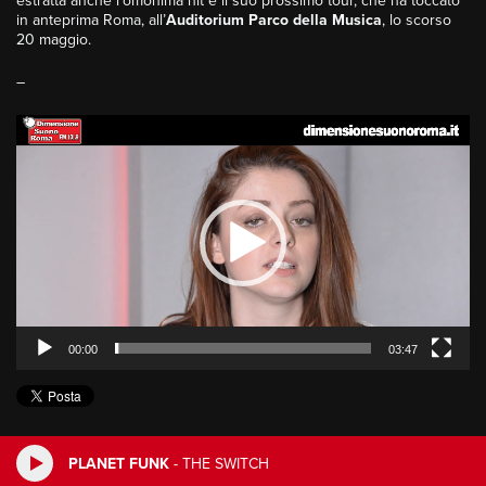
estratta anche l’omonima hit e il suo prossimo tour, che ha toccato
in anteprima Roma, all’
Auditorium Parco della Musica
, lo scorso
20 maggio.
–
Video
Player
00:00
03:47
PLANET FUNK
-
THE SWITCH