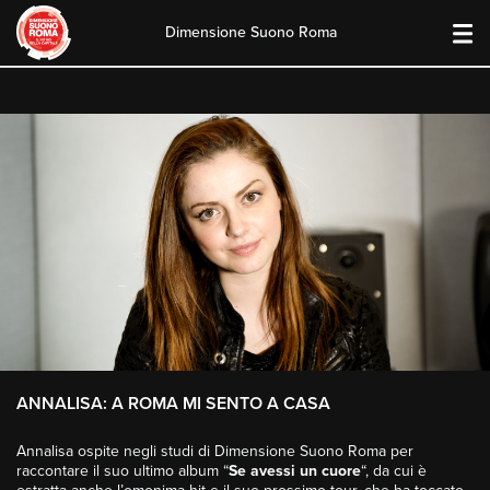
Dimensione Suono Roma
Skip
to
content
ANNALISA: A ROMA MI SENTO A CASA
Annalisa ospite negli studi di Dimensione Suono Roma per
raccontare il suo ultimo album “
Se avessi un cuore
“, da cui è