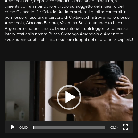
Amendola che, dopo la commedia La mossa del pinguino, si
cimenta con un noir duro e crudo su soggetto del maestro del
crime Giancarlo De Cataldo. Ad interpretare i quattro carcerati in
permesso di uscita dal carcere di Civitavecchia troviamo lo stesso
Amendola, Giacomo Ferrara, Valentina Bellè e un inedito Luca
Argentero che per una volta accantona i ruoli leggeri e romantici.
Intervistati dalla nostra Prisca Civitenga Amendola e Argentero
svelano aneddoti sul film… e sui loro luoghi del cuore nella capitale!
—
Video
Player
00:00
03:34