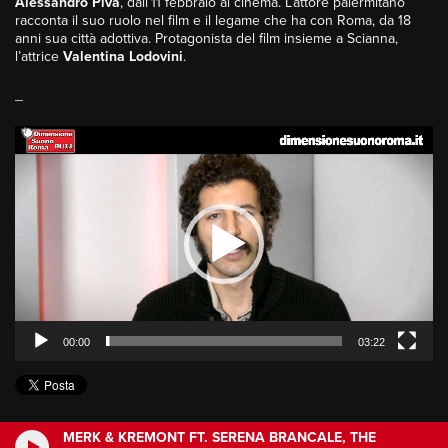
Alessandro Piva
, dall’11 febbraio al cinema. L’attore palermitano
racconta il suo ruolo nel film e il legame che ha con Roma, da 18
anni sua città adottiva. Protagonista del film insieme a Scianna,
l’attrice
Valentina Lodovini
.
_
Video
Player
00:00
03:22
MERK & KREMONT FT. SERENA BRANCALE, THE