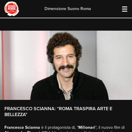
Dimensione Suono Roma
Skip
to
content
FRANCESCO SCIANNA: “ROMA TRASPIRA ARTE E
BELLEZZA”
Francesco Scianna
è il protagonista di, “
Milionari
“, il nuovo film di