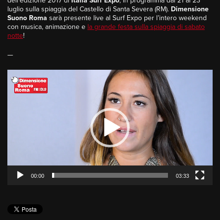
dell’edizione 2017 di
Italia Surf Expo
, in programma dal 21 al 23
luglio sulla spiaggia del Castello di Santa Severa (RM).
Dimensione
Suono Roma
sarà presente live al Surf Expo per l’intero weekend
con musica, animazione e
la grande festa sulla spiaggia di sabato
notte
!
—
Video
Player
00:00
03:33